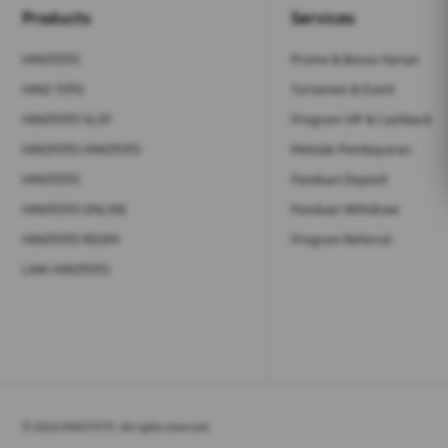
Products
Services
HINOTOTO
Promo & Bonus Harian
HINO TOTO
Turnamen & Event
HINOTOTO SLOT
Program VIP & Cashback
HINOTOTO HINOTOTO
Metode Pembayaran
HINOTOTO
Panduan Deposit
HINOTOTO ONLINE
Panduan Withdraw
HINOTOTO RESMI
Program Referral
LINK HINOTOTO
© 2026 HINOTOTO. All rights reserved.