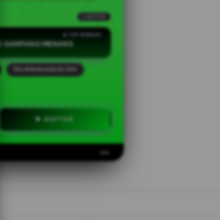
TO GAMPANG MENANG
Min Withdraw Rp 50.000
DAFTAR
AXL